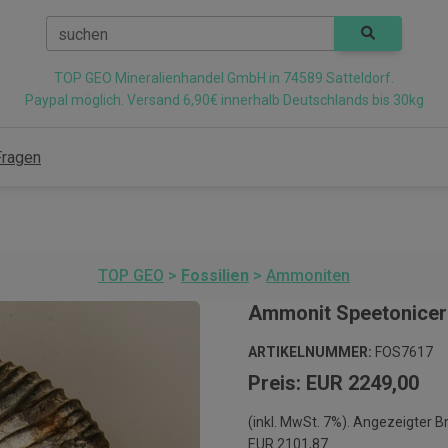
suchen
TOP GEO Mineralienhandel GmbH in 74589 Satteldorf.
Paypal möglich. Versand 6,90€ innerhalb Deutschlands bis 30kg
Fragen
TOP GEO
>
Fossilien
>
Ammoniten
Ammonit Speetonicera
ARTIKELNUMMER:
FOS7617
Preis: EUR 2249,00
(inkl. MwSt. 7%). Angezeigter B
EUR 2101,87.