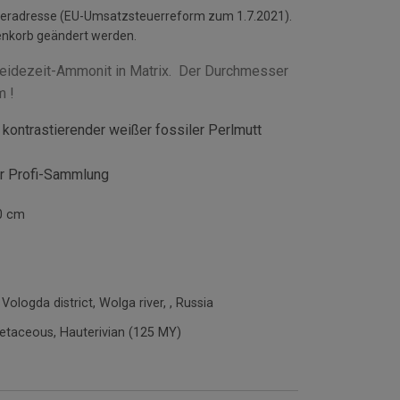
ieferadresse (EU-Umsatzsteuerreform zum 1.7.2021).
enkorb geändert werden.
eidezeit-Ammonit in Matrix. Der Durchmesser
m !
 kontrastierender weißer fossiler Perlmutt
der Profi-Sammlung
0 cm
 Vologda district, Wolga river, , Russia
etaceous, Hauterivian (125 MY)