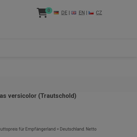
0
DE
|
EN
|
CZ
s versicolor (Trautschold)
ruttopreis für Empfängerland = Deutschland. Netto