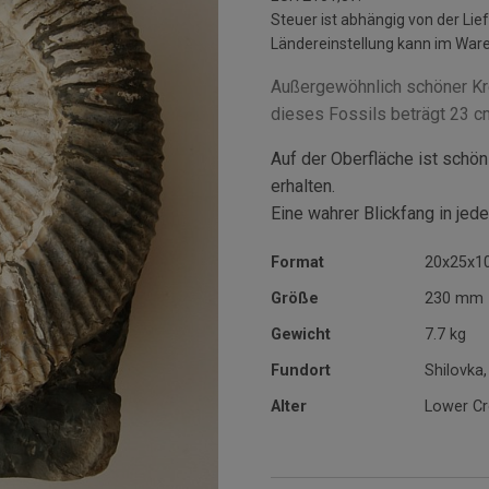
Steuer ist abhängig von der L
Ländereinstellung kann im War
Außergewöhnlich schöner Kr
dieses Fossils beträgt 23 c
Auf der Oberfläche ist schön
erhalten.
Eine wahrer Blickfang in je
Format
20x25x1
Größe
230 mm
Gewicht
7.7 kg
Fundort
Shilovka,
Alter
Lower Cr