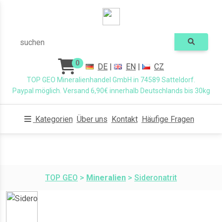
suchen
0
DE
|
EN
|
CZ
TOP GEO Mineralienhandel GmbH in 74589 Satteldorf.
Paypal möglich. Versand 6,90€ innerhalb Deutschlands bis 30kg
Kategorien
Über uns
Kontakt
Häufige Fragen
TOP GEO
>
Mineralien
>
Sideronatrit