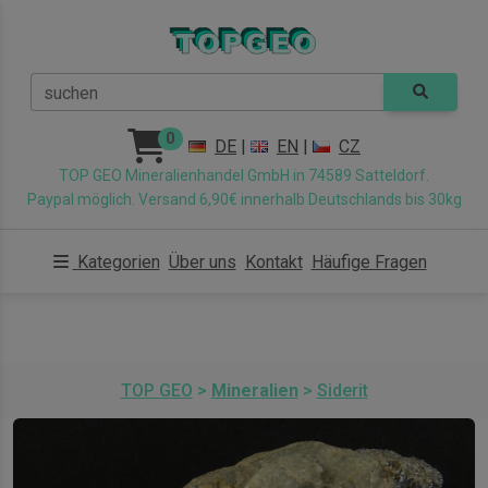
suchen
0
DE
|
EN
|
CZ
TOP GEO Mineralienhandel GmbH in 74589 Satteldorf.
Paypal möglich. Versand 6,90€ innerhalb Deutschlands bis 30kg
Kategorien
Über uns
Kontakt
Häufige Fragen
TOP GEO
>
Mineralien
>
Siderit