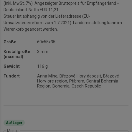
(inkl. MwSt. 7%). Angezeigter Bruttopreis für Empfängerland =
Deutschland. Netto EUR 11,21.
Steuer ist abhängig von der Lieferadresse (EU-
Umsatzsteuerreform zum 1.7.2021). Ländereinstellung kann im
Warenkorb geändert werden.
Größe
60x55x35
Kristallgröße
3 mm
(maximal)
Gewicht
116 g
Fundort
Anna Mine, Březové Hory deposit, Březové
Hory ore region, Příbram, Central Bohemia
Region, Bohemia, Czech Republic
Auf Lager
Menge