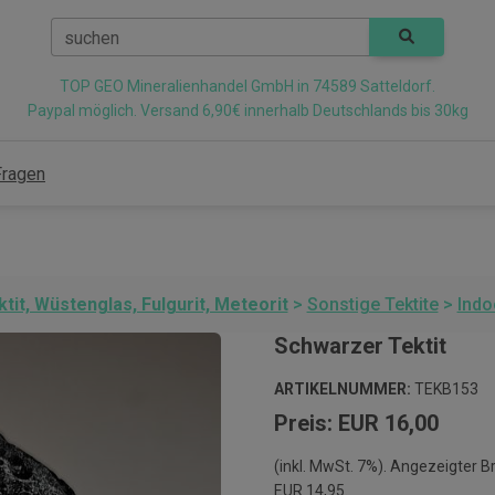
suchen
TOP GEO Mineralienhandel GmbH in 74589 Satteldorf.
Paypal möglich. Versand 6,90€ innerhalb Deutschlands bis 30kg
Fragen
ktit, Wüstenglas, Fulgurit, Meteorit
>
Sonstige Tektite
>
Indo
Schwarzer Tektit
ARTIKELNUMMER:
TEKB153
Preis: EUR 16,00
(inkl. MwSt. 7%). Angezeigter B
EUR 14,95.