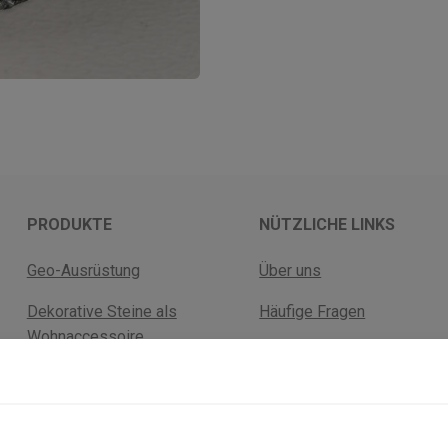
PRODUKTE
NÜTZLICHE LINKS
Geo-Ausrüstung
Über uns
Dekorative Steine als
Häufige Fragen
Wohnaccessoire
Versandkosten
Fossilien
Rückgabebelehrung
Mineralien
AGB Geschäftskunden