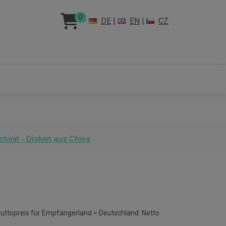
0
DE
|
EN
|
CZ
chinit - Disken aus China
ruttopreis für Empfängerland = Deutschland. Netto