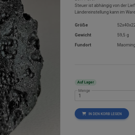
Steuer ist abhängig von der L
Ländereinstellung kann im War
Größe
52x40x2
Gewicht
59,5 g
Fundort
Maoming 
Auf Lager
Menge
IN DEN KORB LEGEN