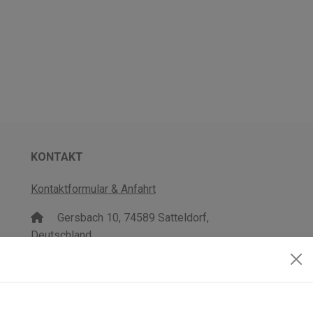
KONTAKT
Kontaktformular & Anfahrt
Gersbach 10, 74589 Satteldorf,
Deutschland
mail@topgeo.com
+49 7950 1345