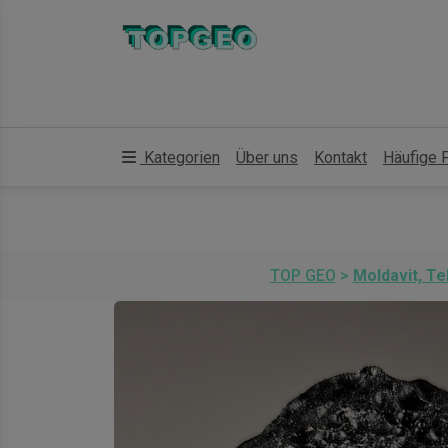
Kategorien
Über uns
Kontakt
Häufige 
TOP GEO
>
Moldavit, Te