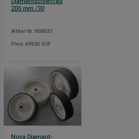
Diamantschleifrad
200 mm /30
Artikel-Nr.: NS8030
Preis:
699,00
EUR
n
inen
Nova Diamant-