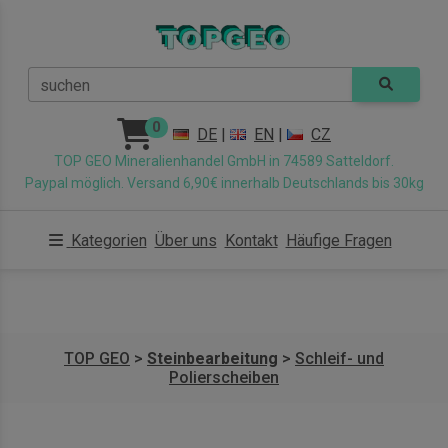
suchen
0
DE
|
EN
|
CZ
TOP GEO Mineralienhandel GmbH in 74589 Satteldorf.
Paypal möglich. Versand 6,90€ innerhalb Deutschlands bis 30kg
Kategorien
Über uns
Kontakt
Häufige Fragen
TOP GEO
>
Steinbearbeitung
>
Schleif- und
Polierscheiben