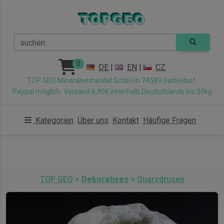
suchen
0
DE
|
EN
|
CZ
TOP GEO Mineralienhandel GmbH in 74589 Satteldorf.
Paypal möglich. Versand 6,90€ innerhalb Deutschlands bis 30kg
Kategorien
Über uns
Kontakt
Häufige Fragen
TOP GEO
>
Dekoratives
>
Quarzdrusen