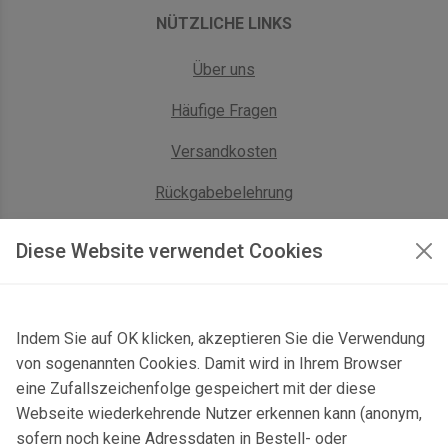
NÜTZLICHE LINKS
Über uns
Häufige Fragen
Versandkosten
Rückgabebelehrung
AGB Geschäftskunden
Diese Website verwendet Cookies
KONTAKT
Indem Sie auf OK klicken, akzeptieren Sie die Verwendung
Kontaktformular & Anfahrt
von sogenannten Cookies. Damit wird in Ihrem Browser
Gersbach 10, 74589 Satteldorf, Deutschland
eine Zufallszeichenfolge gespeichert mit der diese
Webseite wiederkehrende Nutzer erkennen kann (anonym,
mail@topgeo.com
sofern noch keine Adressdaten in Bestell- oder