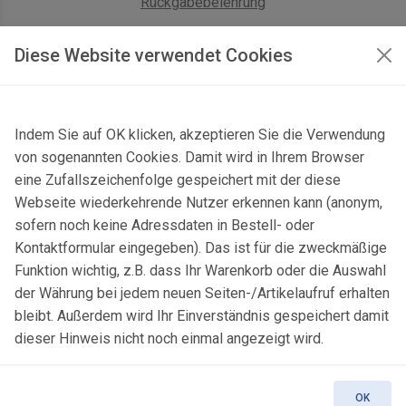
Rückgabebelehrung
AGB Geschäftskunden
Diese Website verwendet Cookies
KONTAKT
Indem Sie auf OK klicken, akzeptieren Sie die Verwendung
Kontaktformular & Anfahrt
von sogenannten Cookies. Damit wird in Ihrem Browser
Gersbach 10, 74589 Satteldorf, Deutschland
eine Zufallszeichenfolge gespeichert mit der diese
Webseite wiederkehrende Nutzer erkennen kann (anonym,
mail@topgeo.com
sofern noch keine Adressdaten in Bestell- oder
Kontaktformular eingegeben). Das ist für die zweckmäßige
+49 7950 1345
Funktion wichtig, z.B. dass Ihr Warenkorb oder die Auswahl
der Währung bei jedem neuen Seiten-/Artikelaufruf erhalten
bleibt. Außerdem wird Ihr Einverständnis gespeichert damit
dieser Hinweis nicht noch einmal angezeigt wird.
© 2025 Copyright:
topgeo.com
OK