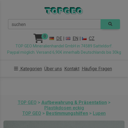
suchen
0
DE
|
EN
|
CZ
TOP GEO Mineralienhandel GmbH in 74589 Satteldorf.
Paypal möglich. Versand 6,90€ innerhalb Deutschlands bis 30kg
Kategorien
Über uns
Kontakt
Häufige Fragen
TOP GEO
>
Aufbewahrung & Präsentation
>
Plastikdosen eckig
TOP GEO
>
Bestimmungshilfen
>
Lupen