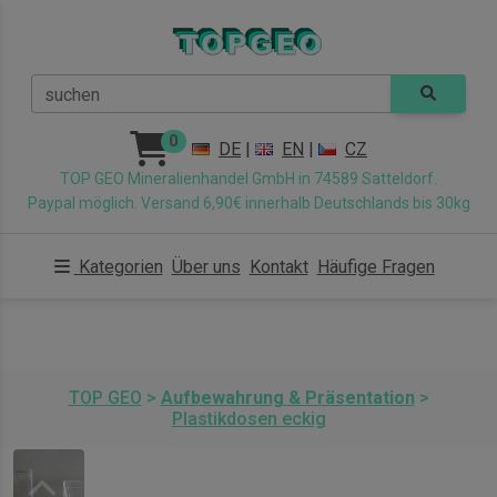
suchen
0
DE
|
EN
|
CZ
TOP GEO Mineralienhandel GmbH in 74589 Satteldorf.
Paypal möglich. Versand 6,90€ innerhalb Deutschlands bis 30kg
Kategorien
Über uns
Kontakt
Häufige Fragen
TOP GEO
>
Aufbewahrung & Präsentation
>
Plastikdosen eckig