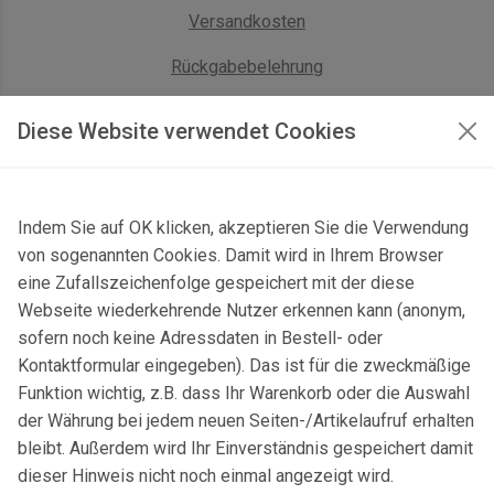
Versandkosten
Rückgabebelehrung
AGB Geschäftskunden
Diese Website verwendet Cookies
KONTAKT
Indem Sie auf OK klicken, akzeptieren Sie die Verwendung
Kontaktformular & Anfahrt
von sogenannten Cookies. Damit wird in Ihrem Browser
Gersbach 10, 74589 Satteldorf, Deutschland
eine Zufallszeichenfolge gespeichert mit der diese
Webseite wiederkehrende Nutzer erkennen kann (anonym,
mail@topgeo.com
sofern noch keine Adressdaten in Bestell- oder
Kontaktformular eingegeben). Das ist für die zweckmäßige
+49 7950 1345
Funktion wichtig, z.B. dass Ihr Warenkorb oder die Auswahl
der Währung bei jedem neuen Seiten-/Artikelaufruf erhalten
bleibt. Außerdem wird Ihr Einverständnis gespeichert damit
dieser Hinweis nicht noch einmal angezeigt wird.
© 2025 Copyright:
topgeo.com