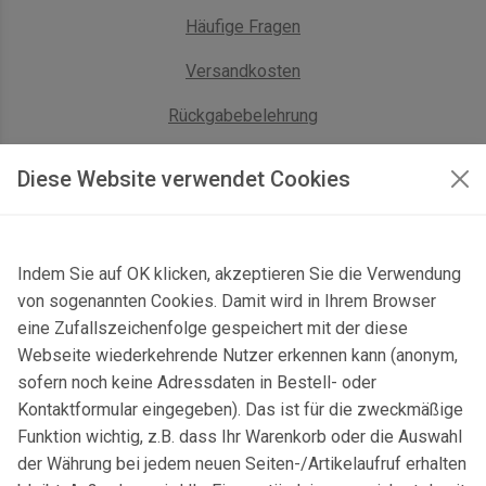
Häufige Fragen
Versandkosten
Rückgabebelehrung
AGB Geschäftskunden
Diese Website verwendet Cookies
KONTAKT
Indem Sie auf OK klicken, akzeptieren Sie die Verwendung
Kontaktformular & Anfahrt
von sogenannten Cookies. Damit wird in Ihrem Browser
Gersbach 10, 74589 Satteldorf, Deutschland
eine Zufallszeichenfolge gespeichert mit der diese
Webseite wiederkehrende Nutzer erkennen kann (anonym,
mail@topgeo.com
sofern noch keine Adressdaten in Bestell- oder
Kontaktformular eingegeben). Das ist für die zweckmäßige
+49 7950 1345
Funktion wichtig, z.B. dass Ihr Warenkorb oder die Auswahl
der Währung bei jedem neuen Seiten-/Artikelaufruf erhalten