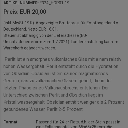
ARTIKELNUMMER:
F324_HOR01-19
Preis: EUR 20,00
(inkl. MwSt. 19%). Angezeigter Bruttopreis für Empfängerland =
Deutschland. Netto EUR 16,81.
Steuer ist abhängig von der Lieferadresse (EU-
Umsatzsteuerreform zum 1.7.2021). Ländereinstellung kann im
Warenkorb geändert werden.
Perlit ist ein amorphes vulkanisches Glas mit einem relativ
hohen Wassergehalt. Perlit entsteht durch die Hydratation
von Obsidian. Obsidian ist ein saures magmatisches
Gestein, das zu vulkanischen Gläsern gehört, die in der
letzten Phase eines Vulkanausbruchs entstehen. Der
Unterschied zwischen Perlit und Obsidian liegt im
Kristallwassergehalt. Obsidian enthält weniger als 2 Prozent
gebundenes Wasser, Perlit 2-5 Prozent.
Format
Passend für 24-er Flats, d.h. der Stein passt in
eine
Faltschachtel
von 65x65x25 mm, die