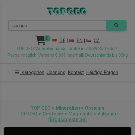
suchen
0
DE
|
EN
|
CZ
TOP GEO Mineralienhandel GmbH in 74589 Satteldorf.
Paypal möglich. Versand 6,90€ innerhalb Deutschlands bis 30kg
Kategorien
Über uns
Kontakt
Häufige Fragen
TOP GEO
>
Mineralien
>
Obsidian
TOP GEO
>
Gesteine
>
Magmatite
>
Vulkanite
(Ergussgesteine)