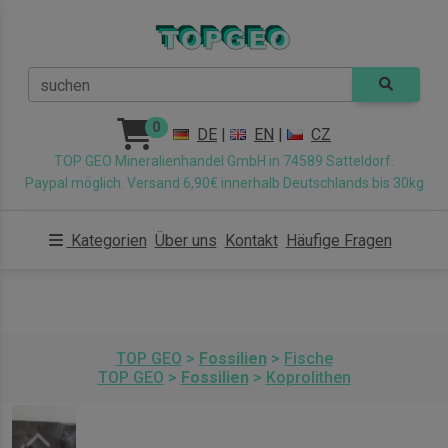
suchen
0
DE
|
EN
|
CZ
TOP GEO Mineralienhandel GmbH in 74589 Satteldorf.
Paypal möglich. Versand 6,90€ innerhalb Deutschlands bis 30kg
Kategorien
Über uns
Kontakt
Häufige Fragen
TOP GEO
>
Fossilien
>
Fische
TOP GEO
>
Fossilien
>
Koprolithen