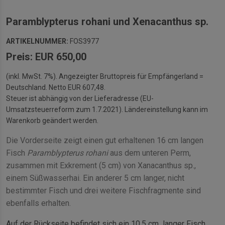
Paramblypterus rohani und Xenacanthus sp.
ARTIKELNUMMER:
FOS3977
Preis: EUR 650,00
(inkl. MwSt. 7%). Angezeigter Bruttopreis für Empfängerland =
Deutschland. Netto EUR 607,48.
Steuer ist abhängig von der Lieferadresse (EU-
Umsatzsteuerreform zum 1.7.2021). Ländereinstellung kann im
Warenkorb geändert werden.
Die Vorderseite zeigt einen gut erhaltenen 16 cm langen
Fisch
Paramblypterus rohani
aus dem unteren Perm,
zusammen mit Exkrement (5 cm) von Xanacanthus sp.,
einem Süßwasserhai. Ein anderer 5 cm langer, nicht
bestimmter Fisch und drei weitere Fischfragmente sind
ebenfalls erhalten.
Auf der Rückseite befindet sich ein 10,5 cm langer Fisch