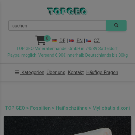
suchen
0
DE
|
EN
|
CZ
TOP GEO Mineralienhandel GmbH in 74589 Satteldorf.
Paypal möglich. Versand 6,90€ innerhalb Deutschlands bis 30kg
Kategorien
Über uns
Kontakt
Häufige Fragen
TOP GEO
>
Fossilien
>
Haifischzähne
>
Myliobatis dixoni