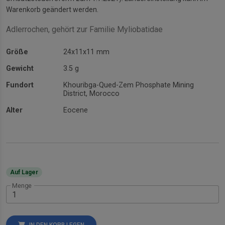
Warenkorb geändert werden.
Adlerrochen, gehört zur Familie Myliobatidae
Größe
24x11x11 mm
Gewicht
3.5 g
Fundort
Khouribga-Qued-Zem Phosphate Mining
District, Morocco
Alter
Eocene
Auf Lager
Menge
IN DEN KORB LEGEN