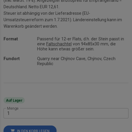
(inkl. MwSt. 19%). Angezeigter Bruttopreis für Empfängerland =
Deutschland. Netto EUR 12,61.
Steuer ist abhängig von der Lieferadresse (EU-
Umsatzsteuerreform zum 1.7.2021). Ländereinstellung kann im
Warenkorb geändert werden.
Format
Passend für 12-er Flats, d.h. der Stein passt in
eine
Faltschachtel
von 94x85x30 mm, die
Höhe kann etwas größer sein.
Fundort
Quarry near Chýnov Cave, Chýnov, Czech
Republic
Auf Lager
Menge
IN DEN KORB LEGEN