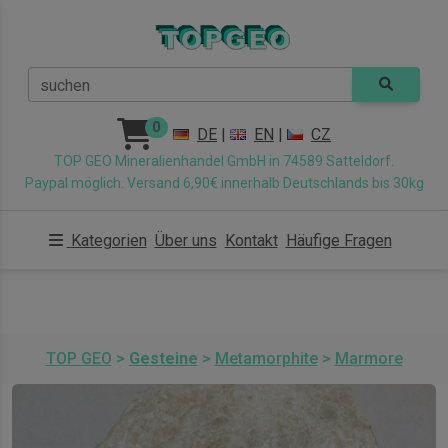
suchen
0
DE
|
EN
|
CZ
TOP GEO Mineralienhandel GmbH in 74589 Satteldorf.
Paypal möglich. Versand 6,90€ innerhalb Deutschlands bis 30kg
Kategorien
Über uns
Kontakt
Häufige Fragen
TOP GEO
>
Gesteine
>
Metamorphite
>
Marmore