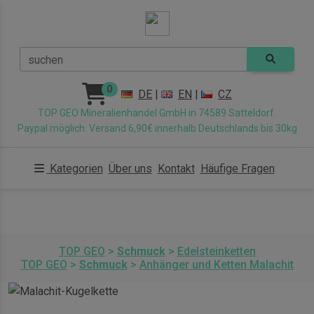
suchen
0
DE
|
EN
|
CZ
TOP GEO Mineralienhandel GmbH in 74589 Satteldorf.
Paypal möglich. Versand 6,90€ innerhalb Deutschlands bis 30kg
Kategorien
Über uns
Kontakt
Häufige Fragen
TOP GEO
>
Schmuck
>
Edelsteinketten
TOP GEO
>
Schmuck
>
Anhänger und Ketten Malachit