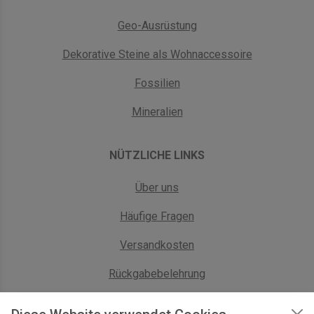
Geo-Ausrüstung
Dekorative Steine als Wohnaccessoire
Fossilien
Mineralien
NÜTZLICHE LINKS
Über uns
Häufige Fragen
Versandkosten
Rückgabebelehrung
AGB Geschäftskunden