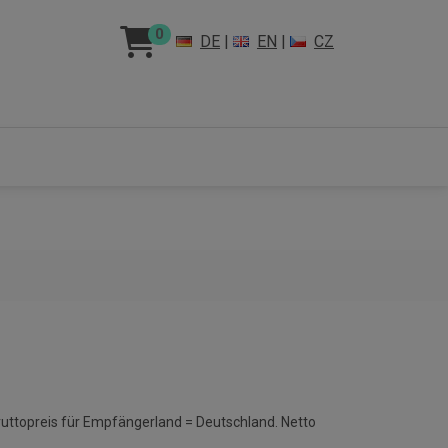
0
DE
|
EN
|
CZ
ruttopreis für Empfängerland = Deutschland. Netto