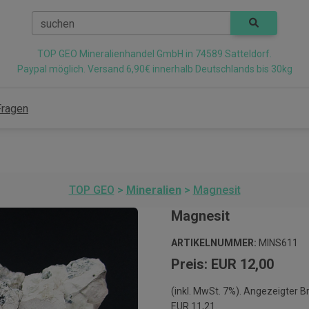
suchen
TOP GEO Mineralienhandel GmbH in 74589 Satteldorf.
Paypal möglich. Versand 6,90€ innerhalb Deutschlands bis 30kg
Fragen
TOP GEO
>
Mineralien
>
Magnesit
Magnesit
ARTIKELNUMMER:
MINS611
Preis: EUR 12,00
(inkl. MwSt. 7%). Angezeigter B
EUR 11,21.