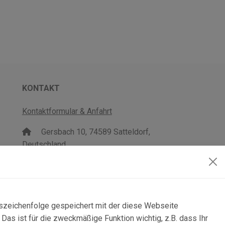
KONTAKT
Kontaktformular & Anfahrt
Gersbach 10, 74589 Satteldorf,
Deutschland
mail@topgeo.com
+49 7950 1345
lszeichenfolge gespeichert mit der diese Webseite
as ist für die zweckmäßige Funktion wichtig, z.B. dass Ihr