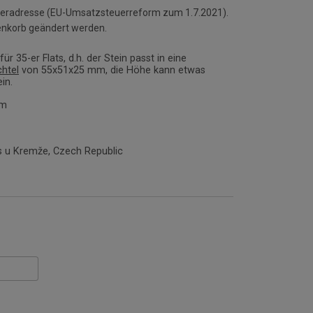
ieferadresse (EU-Umsatzsteuerreform zum 1.7.2021).
enkorb geändert werden.
ür 35-er Flats, d.h. der Stein passt in eine
chtel
von 55x51x25 mm, die Höhe kann etwas
in.
mm
 u Kremže, Czech Republic