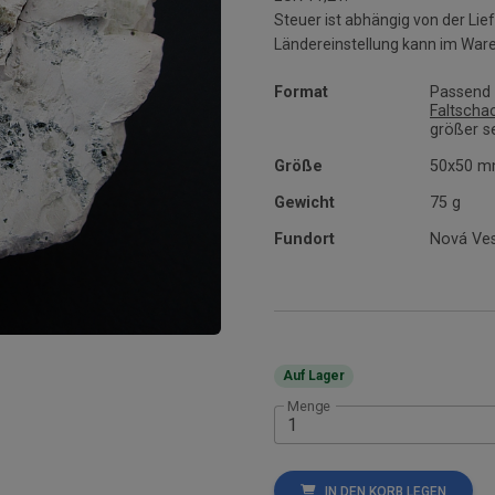
Steuer ist abhängig von der L
Ländereinstellung kann im War
Format
Passend f
Faltscha
größer se
Größe
50x50 
Gewicht
75 g
Fundort
Nová Ves
Auf Lager
Menge
IN DEN KORB LEGEN