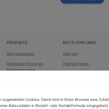
PRODUKTE
NÜTZLICHE LINKS
Geo-Ausrüstung
Über uns
Dekorative Steine als
Häufige Fragen
Wohnaccessoire
Versandkosten
Fossilien
Rückgabebelehrung
Mineralien
AGB Geschäftskunden
n sogenannten Cookies. Damit wird in Ihrem Browser eine Zufal
ne Adressdaten in Bestell- oder Kontaktformular eingegeben). D