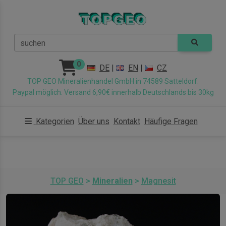
suchen
0
DE
|
EN
|
CZ
TOP GEO Mineralienhandel GmbH in 74589 Satteldorf.
Paypal möglich. Versand 6,90€ innerhalb Deutschlands bis 30kg
Kategorien
Über uns
Kontakt
Häufige Fragen
TOP GEO
>
Mineralien
>
Magnesit