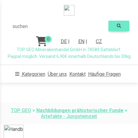
suchen
0
DE
|
EN
|
CZ
TOP GEO Mineralienhandel GmbH in 74589 Satteldorf.
Paypal möglich. Versand 6,90€ innerhalb Deutschlands bis 30kg
Kategorien
Über uns
Kontakt
Häufige Fragen
TOP GEO
>
Nachbildungen prähistorischer Funde
>
Artefakte - Jungsteinzeit