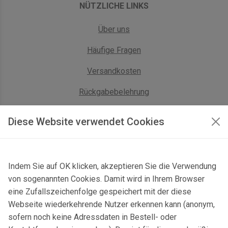
NÜTZLICHE LINKS
Über uns
Häufige Fragen
Versandkosten
Rückgabebelehrung
AGB Geschäftskunden
Diese Website verwendet Cookies
KONTAKT
Indem Sie auf OK klicken, akzeptieren Sie die Verwendung
Kontaktformular & Anfahrt
von sogenannten Cookies. Damit wird in Ihrem Browser
Gersbach 10, 74589 Satteldorf, Deutschland
eine Zufallszeichenfolge gespeichert mit der diese
Webseite wiederkehrende Nutzer erkennen kann (anonym,
mail@topgeo.com
sofern noch keine Adressdaten in Bestell- oder