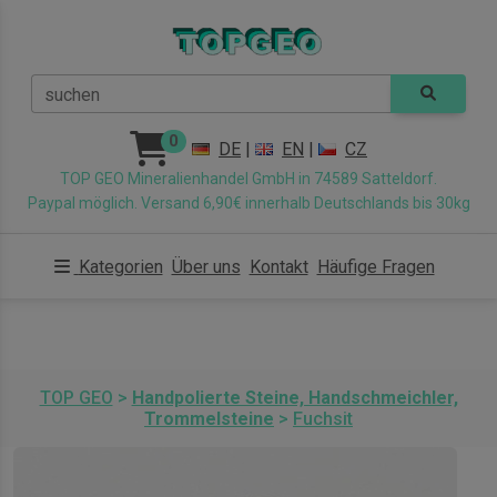
suchen
0
DE
|
EN
|
CZ
TOP GEO Mineralienhandel GmbH in 74589 Satteldorf.
Paypal möglich. Versand 6,90€ innerhalb Deutschlands bis 30kg
Kategorien
Über uns
Kontakt
Häufige Fragen
TOP GEO
>
Handpolierte Steine, Handschmeichler,
Trommelsteine
>
Fuchsit