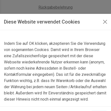
Rückgabebelehrung
AGB Geschäftskunden
Diese Website verwendet Cookies
KONTAKT
Indem Sie auf OK klicken, akzeptieren Sie die Verwendung
Kontaktformular & Anfahrt
von sogenannten Cookies. Damit wird in Ihrem Browser
Gersbach 10, 74589 Satteldorf, Deutschland
eine Zufallszeichenfolge gespeichert mit der diese
Webseite wiederkehrende Nutzer erkennen kann (anonym,
mail@topgeo.com
sofern noch keine Adressdaten in Bestell- oder
Kontaktformular eingegeben). Das ist für die zweckmäßige
+49 7950 1345
Funktion wichtig, z.B. dass Ihr Warenkorb oder die Auswahl
der Währung bei jedem neuen Seiten-/Artikelaufruf erhalten
bleibt. Außerdem wird Ihr Einverständnis gespeichert damit
dieser Hinweis nicht noch einmal angezeigt wird.
© 2025 Copyright:
topgeo.com