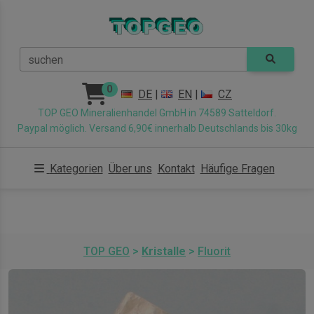
suchen
0
DE
|
EN
|
CZ
TOP GEO Mineralienhandel GmbH in 74589 Satteldorf.
Paypal möglich. Versand 6,90€ innerhalb Deutschlands bis 30kg
Kategorien
Über uns
Kontakt
Häufige Fragen
TOP GEO
>
Kristalle
>
Fluorit