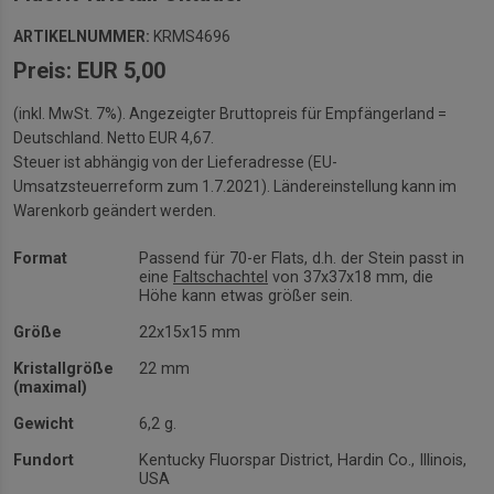
ARTIKELNUMMER:
KRMS4696
Preis: EUR 5,00
(inkl. MwSt. 7%). Angezeigter Bruttopreis für Empfängerland =
Deutschland. Netto EUR 4,67.
Steuer ist abhängig von der Lieferadresse (EU-
Umsatzsteuerreform zum 1.7.2021). Ländereinstellung kann im
Warenkorb geändert werden.
Format
Passend für 70-er Flats, d.h. der Stein passt in
eine
Faltschachtel
von 37x37x18 mm, die
Höhe kann etwas größer sein.
Größe
22x15x15 mm
Kristallgröße
22 mm
(maximal)
Gewicht
6,2 g.
Fundort
Kentucky Fluorspar District, Hardin Co., Illinois,
USA