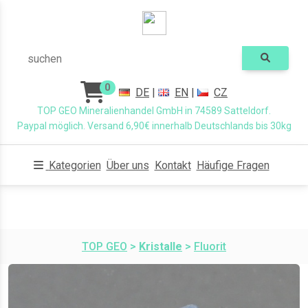
suchen
0
DE
|
EN
|
CZ
TOP GEO Mineralienhandel GmbH in 74589 Satteldorf.
Paypal möglich. Versand 6,90€ innerhalb Deutschlands bis 30kg
Kategorien
Über uns
Kontakt
Häufige Fragen
TOP GEO
>
Kristalle
>
Fluorit