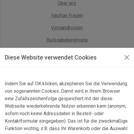
Über uns
Häufige Fragen
Versandkosten
Rückgabebelehrung
AGB Geschäftskunden
Diese Website verwendet Cookies
KONTAKT
Indem Sie auf OK klicken, akzeptieren Sie die Verwendung
Kontaktformular & Anfahrt
von sogenannten Cookies. Damit wird in Ihrem Browser
Gersbach 10, 74589 Satteldorf, Deutschland
eine Zufallszeichenfolge gespeichert mit der diese
Webseite wiederkehrende Nutzer erkennen kann (anonym,
mail@topgeo.com
sofern noch keine Adressdaten in Bestell- oder
Kontaktformular eingegeben). Das ist für die zweckmäßige
+49 7950 1345
Funktion wichtig, z.B. dass Ihr Warenkorb oder die Auswahl