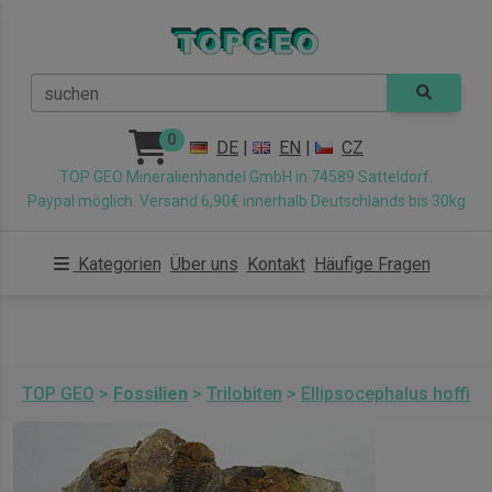
suchen
0
DE
|
EN
|
CZ
TOP GEO Mineralienhandel GmbH in 74589 Satteldorf.
Paypal möglich. Versand 6,90€ innerhalb Deutschlands bis 30kg
Kategorien
Über uns
Kontakt
Häufige Fragen
TOP GEO
>
Fossilien
>
Trilobiten
>
Ellipsocephalus hoffi