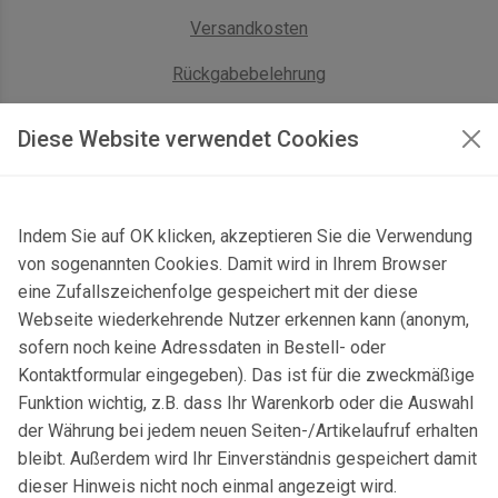
Versandkosten
Rückgabebelehrung
AGB Geschäftskunden
Diese Website verwendet Cookies
KONTAKT
Indem Sie auf OK klicken, akzeptieren Sie die Verwendung
Kontaktformular & Anfahrt
von sogenannten Cookies. Damit wird in Ihrem Browser
Gersbach 10, 74589 Satteldorf, Deutschland
eine Zufallszeichenfolge gespeichert mit der diese
Webseite wiederkehrende Nutzer erkennen kann (anonym,
mail@topgeo.com
sofern noch keine Adressdaten in Bestell- oder
Kontaktformular eingegeben). Das ist für die zweckmäßige
+49 7950 1345
Funktion wichtig, z.B. dass Ihr Warenkorb oder die Auswahl
der Währung bei jedem neuen Seiten-/Artikelaufruf erhalten
bleibt. Außerdem wird Ihr Einverständnis gespeichert damit
dieser Hinweis nicht noch einmal angezeigt wird.