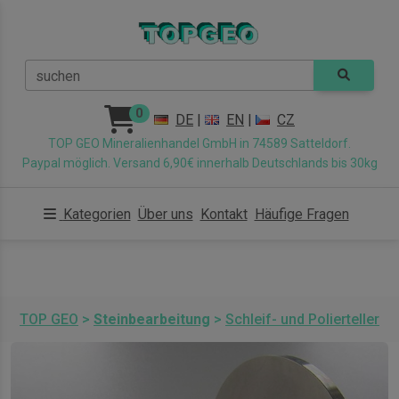
suchen
0
DE
|
EN
|
CZ
TOP GEO Mineralienhandel GmbH in 74589 Satteldorf.
Paypal möglich. Versand 6,90€ innerhalb Deutschlands bis 30kg
Kategorien
Über uns
Kontakt
Häufige Fragen
TOP GEO
>
Steinbearbeitung
>
Schleif- und Polierteller