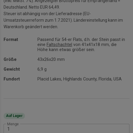
(inkl. MwSt. 7%). Angezeigter Bruttopreis für Empfängerland =
Deutschland. Netto EUR 64,49.
Steuer ist abhängig von der Lieferadresse (EU-
Umsatzsteuerreform zum 1.7.2021). Ländereinstellung kann im
Warenkorb geändert werden.
Format
Passend für 54-er Flats, d.h. der Stein passt in
eine
Faltschachtel
von 41x41x18 mm, die
Höhe kann etwas größer sein.
Größe
43x26x20 mm
Gewicht
6,9 g
Fundort
Placid Lakes, Highlands County, Florida, USA
Auf Lager
Menge