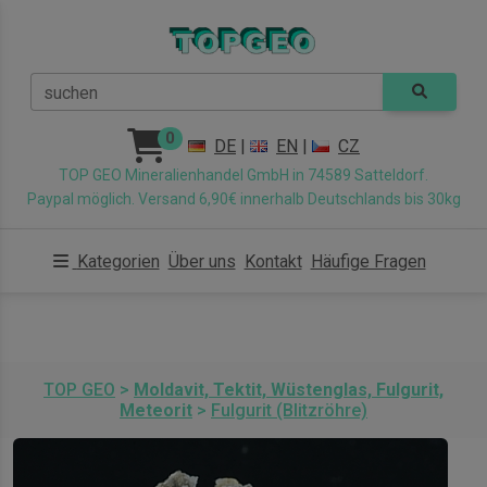
suchen
0
DE
|
EN
|
CZ
TOP GEO Mineralienhandel GmbH in 74589 Satteldorf.
Paypal möglich. Versand 6,90€ innerhalb Deutschlands bis 30kg
Kategorien
Über uns
Kontakt
Häufige Fragen
TOP GEO
>
Moldavit, Tektit, Wüstenglas, Fulgurit,
Meteorit
>
Fulgurit (Blitzröhre)