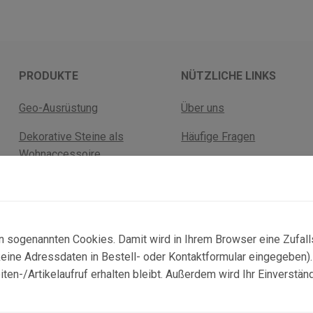
PRODUKTE
NÜTZLICHE LINKS
Geo-Ausrüstung
Über uns
Dekorative Steine als
Häufige Fragen
Wohnaccessoire
Versandkosten
Fossilien
Rückgabebelehrung
Mineralien
AGB Geschäftskunden
n sogenannten Cookies. Damit wird in Ihrem Browser eine Zufal
ne Adressdaten in Bestell- oder Kontaktformular eingegeben). D
n-/Artikelaufruf erhalten bleibt. Außerdem wird Ihr Einverstän
© 2025 Copyright:
topgeo.com