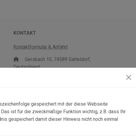
KONTAKT
Kontaktformular & Anfahrt
Gersbach 10, 74589 Satteldorf,
Deutschland
mail@topgeo.com
+49 7950 1345
lszeichenfolge gespeichert mit der diese Webseite
as ist für die zweckmäßige Funktion wichtig, z.B. dass Ihr
dnis gespeichert damit dieser Hinweis nicht noch einmal