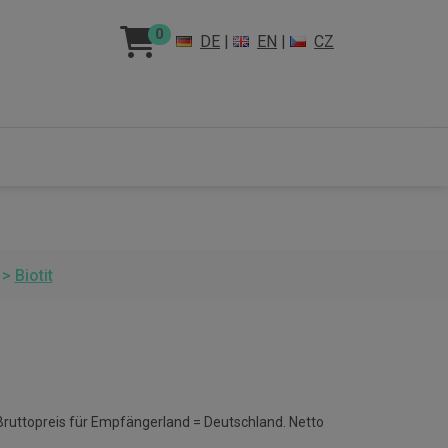
0
DE
|
EN
|
CZ
>
Biotit
 Bruttopreis für Empfängerland = Deutschland. Netto