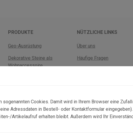
PRODUKTE
NÜTZLICHE LINKS
Geo-Ausrüstung
Über uns
Dekorative Steine als
Häufige Fragen
Wohnaccessoire
Versandkosten
Fossilien
Rückgabebelehrung
Mineralien
AGB Geschäftskunden
n sogenannten Cookies. Damit wird in Ihrem Browser eine Zufal
ne Adressdaten in Bestell- oder Kontaktformular eingegeben). D
n-/Artikelaufruf erhalten bleibt. Außerdem wird Ihr Einverstän
© 2025 Copyright:
topgeo.com