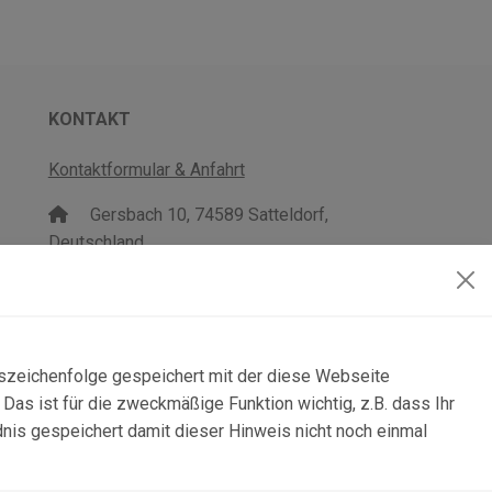
KONTAKT
Kontaktformular & Anfahrt
Gersbach 10, 74589 Satteldorf,
Deutschland
mail@topgeo.com
+49 7950 1345
lszeichenfolge gespeichert mit der diese Webseite
as ist für die zweckmäßige Funktion wichtig, z.B. dass Ihr
dnis gespeichert damit dieser Hinweis nicht noch einmal