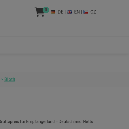
0
DE
|
EN
|
CZ
>
Biotit
 Bruttopreis für Empfängerland = Deutschland. Netto