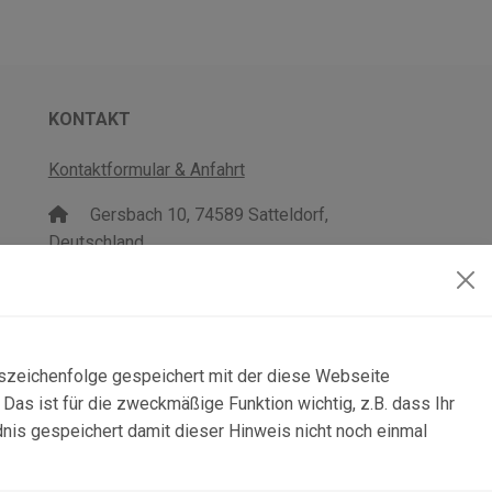
KONTAKT
Kontaktformular & Anfahrt
Gersbach 10, 74589 Satteldorf,
Deutschland
mail@topgeo.com
+49 7950 1345
lszeichenfolge gespeichert mit der diese Webseite
as ist für die zweckmäßige Funktion wichtig, z.B. dass Ihr
dnis gespeichert damit dieser Hinweis nicht noch einmal