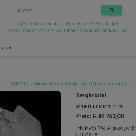
suchen
TOP GEO Mineralienhandel GmbH in 74589 Satteldorf.
Paypal möglich. Versand 6,90€ innerhalb Deutschlands bis 30kg
Fragen
TOP GEO
>
Mineralien
>
Bergkristall (Quarz Varietät)
Bergkristall
ARTIKELNUMMER:
1808
Preis: EUR 763,00
(inkl. MwSt. 7%). Angezeigter B
EUR 713,08.