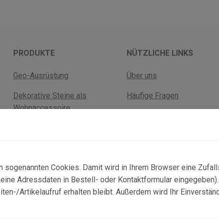
PRODUKTE
NÜTZLICHE LINKS
Geo-Ausrüstung
Über uns
Dekorative Steine als
Häufige Fragen
Wohnaccessoire
Versandkosten
Fossilien
Rückgabebelehrung
Mineralien
AGB Geschäftskunden
n sogenannten Cookies. Damit wird in Ihrem Browser eine Zufal
ne Adressdaten in Bestell- oder Kontaktformular eingegeben). D
n-/Artikelaufruf erhalten bleibt. Außerdem wird Ihr Einverstän
© 2025 Copyright:
topgeo.com