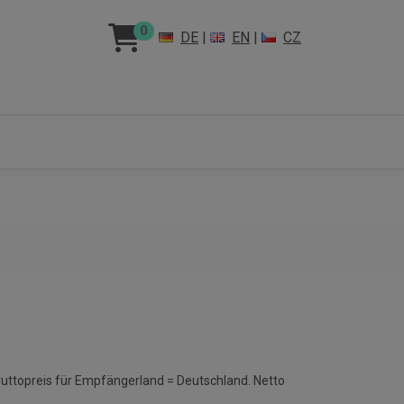
0
DE
|
EN
|
CZ
ruttopreis für Empfängerland = Deutschland. Netto