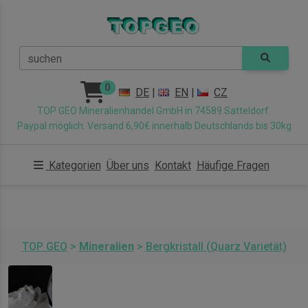
suchen
0
DE
|
EN
|
CZ
TOP GEO Mineralienhandel GmbH in 74589 Satteldorf.
Paypal möglich. Versand 6,90€ innerhalb Deutschlands bis 30kg
Kategorien
Über uns
Kontakt
Häufige Fragen
TOP GEO
>
Mineralien
>
Bergkristall (Quarz Varietät)