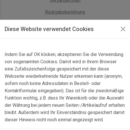
Versandkosten
Rückgabebelehrung
AGB Geschäftskunden
Diese Website verwendet Cookies
KONTAKT
Indem Sie auf OK klicken, akzeptieren Sie die Verwendung
Kontaktformular & Anfahrt
von sogenannten Cookies. Damit wird in Ihrem Browser
Gersbach 10, 74589 Satteldorf, Deutschland
eine Zufallszeichenfolge gespeichert mit der diese
Webseite wiederkehrende Nutzer erkennen kann (anonym,
mail@topgeo.com
sofern noch keine Adressdaten in Bestell- oder
Kontaktformular eingegeben). Das ist für die zweckmäßige
+49 7950 1345
Funktion wichtig, z.B. dass Ihr Warenkorb oder die Auswahl
der Währung bei jedem neuen Seiten-/Artikelaufruf erhalten
bleibt. Außerdem wird Ihr Einverständnis gespeichert damit
dieser Hinweis nicht noch einmal angezeigt wird.
© 2025 Copyright:
topgeo.com