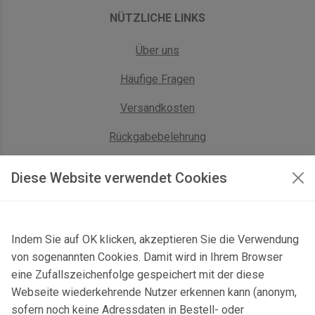
NÜTZLICHE LINKS
Über uns
Häufige Fragen
Versandkosten
Rückgabebelehrung
AGB Geschäftskunden
Diese Website verwendet Cookies
KONTAKT
Indem Sie auf OK klicken, akzeptieren Sie die Verwendung
Kontaktformular & Anfahrt
von sogenannten Cookies. Damit wird in Ihrem Browser
Gersbach 10, 74589 Satteldorf, Deutschland
eine Zufallszeichenfolge gespeichert mit der diese
Webseite wiederkehrende Nutzer erkennen kann (anonym,
mail@topgeo.com
sofern noch keine Adressdaten in Bestell- oder