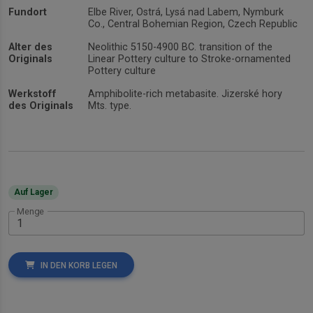
Fundort
Elbe River, Ostrá, Lysá nad Labem, Nymburk
Co., Central Bohemian Region, Czech Republic
Alter des
Neolithic 5150-4900 BC. transition of the
Originals
Linear Pottery culture to Stroke-ornamented
Pottery culture
Werkstoff
Amphibolite-rich metabasite. Jizerské hory
des Originals
Mts. type.
Auf Lager
Menge
IN DEN KORB LEGEN