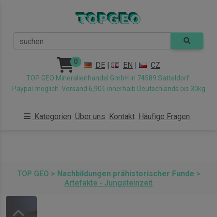
suchen
0
DE
|
EN
|
CZ
TOP GEO Mineralienhandel GmbH in 74589 Satteldorf.
Paypal möglich. Versand 6,90€ innerhalb Deutschlands bis 30kg
Kategorien
Über uns
Kontakt
Häufige Fragen
TOP GEO
>
Nachbildungen prähistorischer Funde
>
Artefakte - Jungsteinzeit