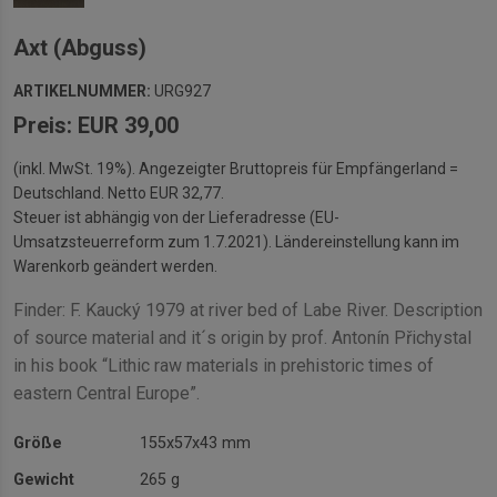
Axt (Abguss)
ARTIKELNUMMER:
URG927
Preis: EUR 39,00
(inkl. MwSt. 19%). Angezeigter Bruttopreis für Empfängerland =
Deutschland. Netto EUR 32,77.
Steuer ist abhängig von der Lieferadresse (EU-
Umsatzsteuerreform zum 1.7.2021). Ländereinstellung kann im
Warenkorb geändert werden.
Finder: F. Kaucký 1979 at river bed of Labe River. Description
of source material and it´s origin by prof. Antonín Přichystal
in his book “Lithic raw materials in prehistoric times of
eastern Central Europe”.
Größe
155x57x43 mm
Gewicht
265 g