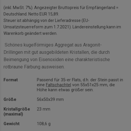
(inkl. MwSt. 7%). Angezeigter Bruttopreis für Empfängerland =
Deutschland. Netto EUR 15,89.
Steuer ist abhängig von der Lieferadresse (EU-
Umsatzsteuerreform zum 1.7.2021). Ländereinstellung kann im
Warenkorb geändert werden.
Schönes kugelförmiges Aggregat aus Aragonit-
Drillingen mit gut ausgebildeten Kristallen, die durch
Beimengung von Eisenoxiden eine charakteristische
rotbraune Färbung ausweisen.
Format
Passend für 35-er Flats, d.h. der Stein passt in
eine
Faltschachtel
von 55x51x25 mm, die
Höhe kann etwas größer sein.
Größe
56x50x39 mm
Kristallgröße
23 mm
(maximal)
Gewicht
108,6 g