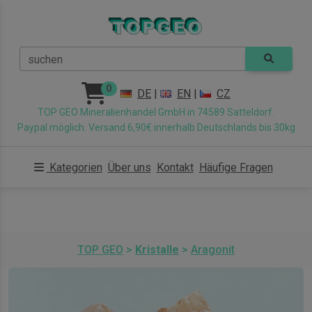
suchen
0
DE
|
EN
|
CZ
TOP GEO Mineralienhandel GmbH in 74589 Satteldorf.
Paypal möglich. Versand 6,90€ innerhalb Deutschlands bis 30kg
Kategorien
Über uns
Kontakt
Häufige Fragen
TOP GEO
>
Kristalle
>
Aragonit