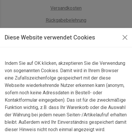
Versandkosten
Rückgabebelehrung
AGB Geschäftskunden
Diese Website verwendet Cookies
KONTAKT
Indem Sie auf OK klicken, akzeptieren Sie die Verwendung
Kontaktformular & Anfahrt
von sogenannten Cookies. Damit wird in Ihrem Browser
Gersbach 10, 74589 Satteldorf, Deutschland
eine Zufallszeichenfolge gespeichert mit der diese
Webseite wiederkehrende Nutzer erkennen kann (anonym,
mail@topgeo.com
sofern noch keine Adressdaten in Bestell- oder
Kontaktformular eingegeben). Das ist für die zweckmäßige
+49 7950 1345
Funktion wichtig, z.B. dass Ihr Warenkorb oder die Auswahl
der Währung bei jedem neuen Seiten-/Artikelaufruf erhalten
bleibt. Außerdem wird Ihr Einverständnis gespeichert damit
dieser Hinweis nicht noch einmal angezeigt wird.