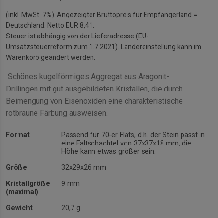
(inkl. MwSt. 7%). Angezeigter Bruttopreis für Empfängerland =
Deutschland. Netto EUR 8,41.
Steuer ist abhängig von der Lieferadresse (EU-
Umsatzsteuerreform zum 1.7.2021). Ländereinstellung kann im
Warenkorb geändert werden.
Schönes kugelförmiges Aggregat aus Aragonit-
Drillingen mit gut ausgebildeten Kristallen, die durch
Beimengung von Eisenoxiden eine charakteristische
rotbraune Färbung ausweisen.
Format
Passend für 70-er Flats, d.h. der Stein passt in
eine
Faltschachtel
von 37x37x18 mm, die
Höhe kann etwas größer sein.
Größe
32x29x26 mm
Kristallgröße
9 mm
(maximal)
Gewicht
20,7 g