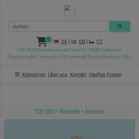
suchen
0
DE
|
EN
|
CZ
TOP GEO Mineralienhandel GmbH in 74589 Satteldorf.
Paypal möglich. Versand 6,90€ innerhalb Deutschlands bis 30kg
Kategorien
Über uns
Kontakt
Häufige Fragen
TOP GEO
>
Kristalle
>
Aragonit