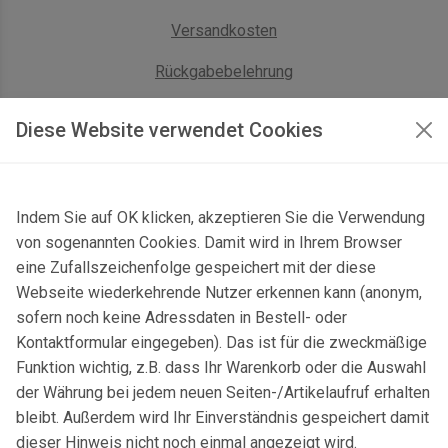
Versandkosten
Rückgabebelehrung
AGB Geschäftskunden
Diese Website verwendet Cookies
KONTAKT
Indem Sie auf OK klicken, akzeptieren Sie die Verwendung
Kontaktformular & Anfahrt
von sogenannten Cookies. Damit wird in Ihrem Browser
Gersbach 10, 74589 Satteldorf, Deutschland
eine Zufallszeichenfolge gespeichert mit der diese
Webseite wiederkehrende Nutzer erkennen kann (anonym,
mail@topgeo.com
sofern noch keine Adressdaten in Bestell- oder
Kontaktformular eingegeben). Das ist für die zweckmäßige
+49 7950 1345
Funktion wichtig, z.B. dass Ihr Warenkorb oder die Auswahl
der Währung bei jedem neuen Seiten-/Artikelaufruf erhalten
bleibt. Außerdem wird Ihr Einverständnis gespeichert damit
dieser Hinweis nicht noch einmal angezeigt wird.