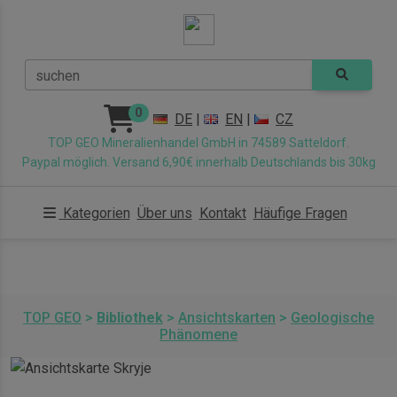
suchen
0
DE
|
EN
|
CZ
TOP GEO Mineralienhandel GmbH in 74589 Satteldorf.
Paypal möglich. Versand 6,90€ innerhalb Deutschlands bis 30kg
Kategorien
Über uns
Kontakt
Häufige Fragen
TOP GEO
>
Bibliothek
>
Ansichtskarten
>
Geologische
Phänomene