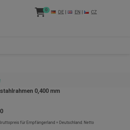
0
DE
|
EN
|
CZ
e
lstahlrahmen 0,400 mm
00
 Bruttopreis für Empfängerland = Deutschland. Netto