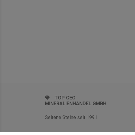
TOP GEO
MINERALIENHANDEL GMBH
Seltene Steine seit 1991.