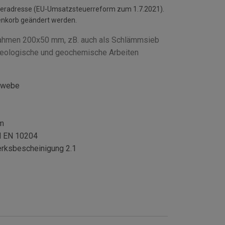
ieferadresse (EU-Umsatzsteuerreform zum 1.7.2021).
enkorb geändert werden.
rahmen 200x50 mm, zB. auch als Schlämmsieb
 geologische und geochemische Arbeiten
gewebe
mm
N EN 10204
erksbescheinigung 2.1