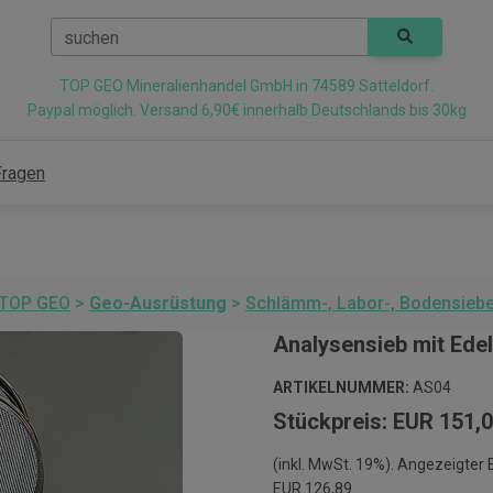
suchen
TOP GEO Mineralienhandel GmbH in 74589 Satteldorf.
Paypal möglich. Versand 6,90€ innerhalb Deutschlands bis 30kg
Fragen
TOP GEO
>
Geo-Ausrüstung
>
Schlämm-, Labor-, Bodensieb
Analysensieb mit Ede
ARTIKELNUMMER:
AS04
Stückpreis: EUR 151,
(inkl. MwSt. 19%). Angezeigter
EUR 126,89.