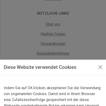
NÜTZLICHE LINKS
Über uns
Häufige Fragen
Versandkosten
Rückgabebelehrung
AGB Geschäftskunden
Diese Website verwendet Cookies
KONTAKT
Indem Sie auf OK klicken, akzeptieren Sie die Verwendung
Kontaktformular & Anfahrt
von sogenannten Cookies. Damit wird in Ihrem Browser
Gersbach 10, 74589 Satteldorf, Deutschland
eine Zufallszeichenfolge gespeichert mit der diese
Webseite wiederkehrende Nutzer erkennen kann (anonym,