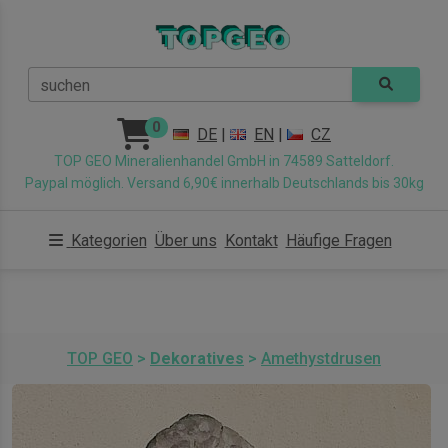
suchen
0
DE
|
EN
|
CZ
TOP GEO Mineralienhandel GmbH in 74589 Satteldorf.
Paypal möglich. Versand 6,90€ innerhalb Deutschlands bis 30kg
Kategorien
Über uns
Kontakt
Häufige Fragen
TOP GEO
>
Dekoratives
>
Amethystdrusen