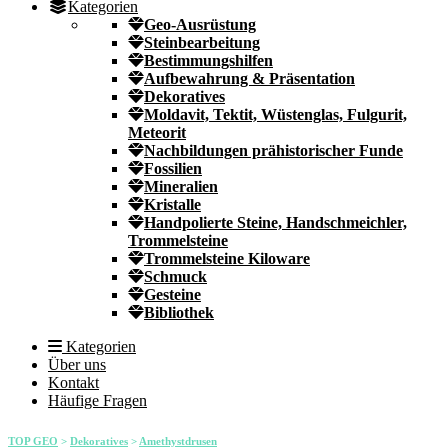
Kategorien
Geo-Ausrüstung
Steinbearbeitung
Bestimmungshilfen
Aufbewahrung & Präsentation
Dekoratives
Moldavit, Tektit, Wüstenglas, Fulgurit,
Meteorit
Nachbildungen prähistorischer Funde
Fossilien
Mineralien
Kristalle
Handpolierte Steine, Handschmeichler,
Trommelsteine
Trommelsteine Kiloware
Schmuck
Gesteine
Bibliothek
Kategorien
Über uns
Kontakt
Häufige Fragen
TOP GEO
>
Dekoratives
>
Amethystdrusen