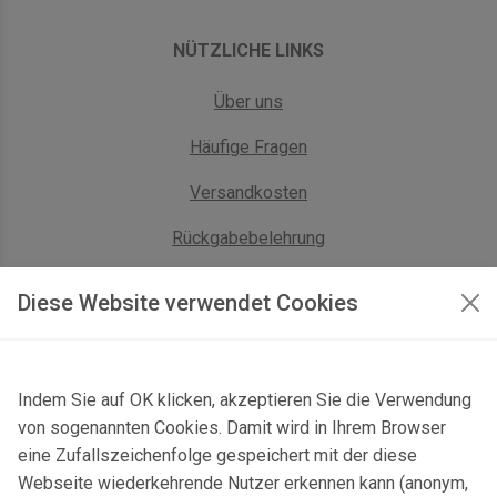
NÜTZLICHE LINKS
Über uns
Häufige Fragen
Versandkosten
Rückgabebelehrung
AGB Geschäftskunden
Diese Website verwendet Cookies
KONTAKT
Indem Sie auf OK klicken, akzeptieren Sie die Verwendung
Kontaktformular & Anfahrt
von sogenannten Cookies. Damit wird in Ihrem Browser
Gersbach 10, 74589 Satteldorf, Deutschland
eine Zufallszeichenfolge gespeichert mit der diese
Webseite wiederkehrende Nutzer erkennen kann (anonym,
mail@topgeo.com