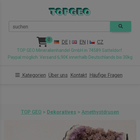
suchen
0
DE
|
EN
|
CZ
TOP GEO Mineralienhandel GmbH in 74589 Satteldorf.
Paypal möglich. Versand 6,90€ innerhalb Deutschlands bis 30kg
Kategorien
Über uns
Kontakt
Häufige Fragen
TOP GEO
>
Dekoratives
>
Amethystdrusen