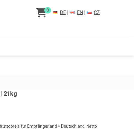
0
DE
|
EN
|
CZ
| 21kg
 Bruttopreis für Empfängerland = Deutschland. Netto