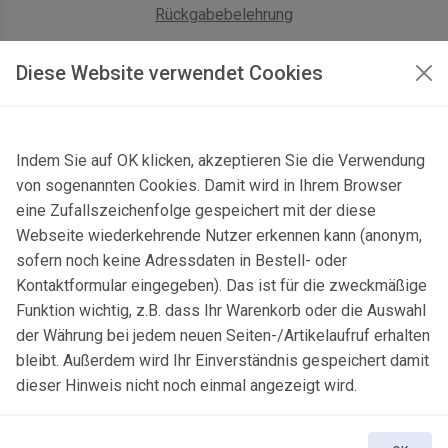
Rückgabebelehrung
AGB Geschäftskunden
Diese Website verwendet Cookies
KONTAKT
Indem Sie auf OK klicken, akzeptieren Sie die Verwendung
Kontaktformular & Anfahrt
von sogenannten Cookies. Damit wird in Ihrem Browser
Gersbach 10, 74589 Satteldorf, Deutschland
eine Zufallszeichenfolge gespeichert mit der diese
Webseite wiederkehrende Nutzer erkennen kann (anonym,
mail@topgeo.com
sofern noch keine Adressdaten in Bestell- oder
Kontaktformular eingegeben). Das ist für die zweckmäßige
+49 7950 1345
Funktion wichtig, z.B. dass Ihr Warenkorb oder die Auswahl
der Währung bei jedem neuen Seiten-/Artikelaufruf erhalten
bleibt. Außerdem wird Ihr Einverständnis gespeichert damit
dieser Hinweis nicht noch einmal angezeigt wird.
© 2025 Copyright:
topgeo.com