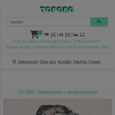
suchen
0
DE
|
EN
|
CZ
TOP GEO Mineralienhandel GmbH in 74589 Satteldorf.
Paypal möglich. Versand 6,90€ innerhalb Deutschlands bis 30kg
Kategorien
Über uns
Kontakt
Häufige Fragen
TOP GEO
>
Dekoratives
>
Amethystdrusen