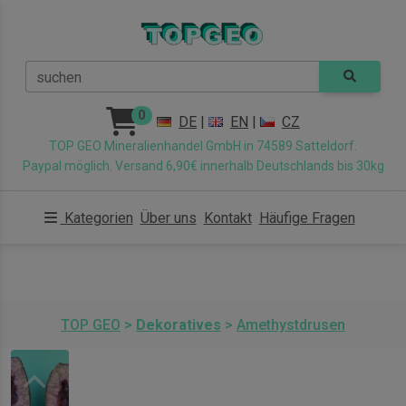
suchen
0
DE
|
EN
|
CZ
TOP GEO Mineralienhandel GmbH in 74589 Satteldorf.
Paypal möglich. Versand 6,90€ innerhalb Deutschlands bis 30kg
Kategorien
Über uns
Kontakt
Häufige Fragen
TOP GEO
>
Dekoratives
>
Amethystdrusen