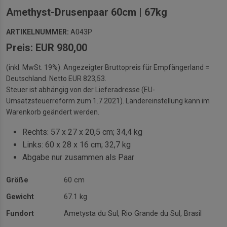
Amethyst-Drusenpaar 60cm | 67kg
ARTIKELNUMMER:
A043P
Preis: EUR 980,00
(inkl. MwSt. 19%). Angezeigter Bruttopreis für Empfängerland =
Deutschland. Netto EUR 823,53.
Steuer ist abhängig von der Lieferadresse (EU-
Umsatzsteuerreform zum 1.7.2021). Ländereinstellung kann im
Warenkorb geändert werden.
Rechts: 57 x 27 x 20,5 cm; 34,4 kg
Links: 60 x 28 x 16 cm; 32,7 kg
Abgabe nur zusammen als Paar
Größe
60 cm
Gewicht
67.1 kg
Fundort
Ametysta du Sul, Rio Grande du Sul, Brasil