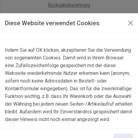
Rückgabebelehrung
AGB Geschäftskunden
Diese Website verwendet Cookies
KONTAKT
Indem Sie auf OK klicken, akzeptieren Sie die Verwendung
Kontaktformular & Anfahrt
von sogenannten Cookies. Damit wird in Ihrem Browser
Gersbach 10, 74589 Satteldorf, Deutschland
eine Zufallszeichenfolge gespeichert mit der diese
Webseite wiederkehrende Nutzer erkennen kann (anonym,
mail@topgeo.com
sofern noch keine Adressdaten in Bestell- oder
Kontaktformular eingegeben). Das ist für die zweckmäßige
+49 7950 1345
Funktion wichtig, z.B. dass Ihr Warenkorb oder die Auswahl
der Währung bei jedem neuen Seiten-/Artikelaufruf erhalten
bleibt. Außerdem wird Ihr Einverständnis gespeichert damit
dieser Hinweis nicht noch einmal angezeigt wird.
© 2025 Copyright:
topgeo.com