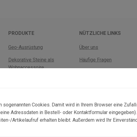
PRODUKTE
NÜTZLICHE LINKS
Geo-Ausrüstung
Über uns
Dekorative Steine als
Häufige Fragen
Wohnaccessoire
Versandkosten
Fossilien
Rückgabebelehrung
Mineralien
AGB Geschäftskunden
n sogenannten Cookies. Damit wird in Ihrem Browser eine Zufal
ne Adressdaten in Bestell- oder Kontaktformular eingegeben). D
n-/Artikelaufruf erhalten bleibt. Außerdem wird Ihr Einverstän
© 2025 Copyright:
topgeo.com