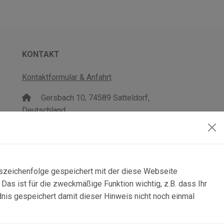
KONTAKT
Kontaktformular & Anfahrt
Gersbach 10, 74589 Satteldorf,
Deutschland
mail@topgeo.com
+49 7950 1345
lszeichenfolge gespeichert mit der diese Webseite
as ist für die zweckmäßige Funktion wichtig, z.B. dass Ihr
dnis gespeichert damit dieser Hinweis nicht noch einmal