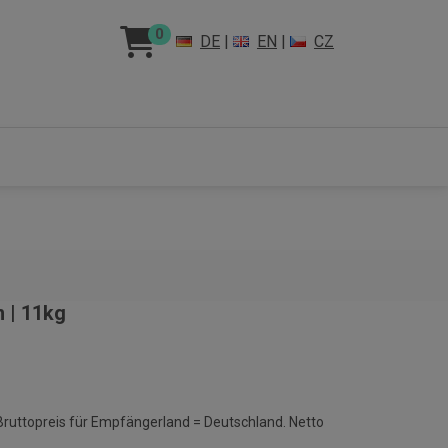
0
DE
|
EN
|
CZ
 | 11kg
 Bruttopreis für Empfängerland = Deutschland. Netto