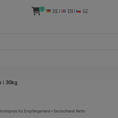
0
DE
|
EN
|
CZ
 | 30kg
 Bruttopreis für Empfängerland = Deutschland. Netto