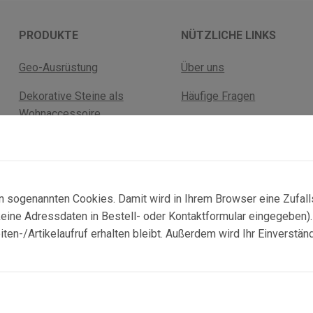
PRODUKTE
NÜTZLICHE LINKS
Geo-Ausrüstung
Über uns
Dekorative Steine als
Häufige Fragen
Wohnaccessoire
Versandkosten
Fossilien
Rückgabebelehrung
Mineralien
AGB Geschäftskunden
n sogenannten Cookies. Damit wird in Ihrem Browser eine Zufal
ne Adressdaten in Bestell- oder Kontaktformular eingegeben). D
n-/Artikelaufruf erhalten bleibt. Außerdem wird Ihr Einverstän
© 2025 Copyright:
topgeo.com