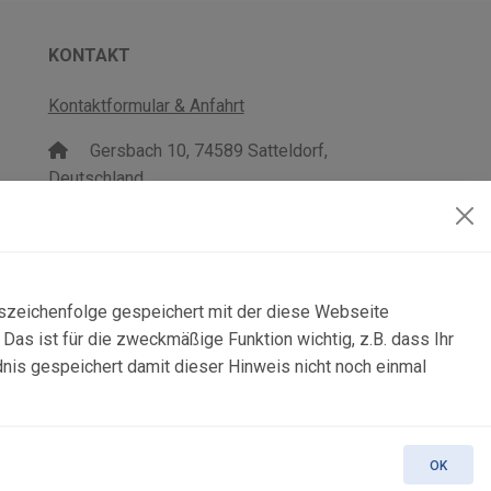
KONTAKT
Kontaktformular & Anfahrt
Gersbach 10, 74589 Satteldorf,
Deutschland
mail@topgeo.com
+49 7950 1345
lszeichenfolge gespeichert mit der diese Webseite
as ist für die zweckmäßige Funktion wichtig, z.B. dass Ihr
dnis gespeichert damit dieser Hinweis nicht noch einmal
OK