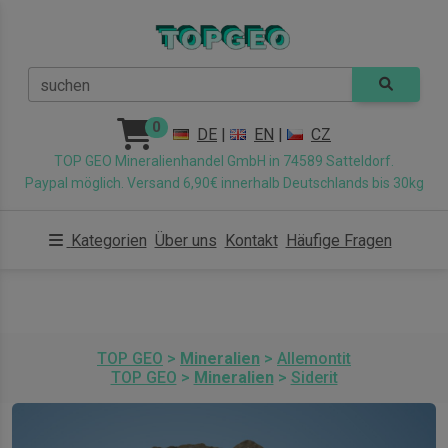
suchen
0
DE
|
EN
|
CZ
TOP GEO Mineralienhandel GmbH in 74589 Satteldorf.
Paypal möglich. Versand 6,90€ innerhalb Deutschlands bis 30kg
Kategorien
Über uns
Kontakt
Häufige Fragen
TOP GEO
>
Mineralien
>
Allemontit
TOP GEO
>
Mineralien
>
Siderit