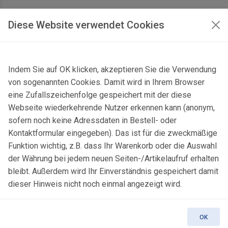
AGB Geschäftskunden
Diese Website verwendet Cookies
KONTAKT
Indem Sie auf OK klicken, akzeptieren Sie die Verwendung
Kontaktformular & Anfahrt
von sogenannten Cookies. Damit wird in Ihrem Browser
Gersbach 10, 74589 Satteldorf, Deutschland
eine Zufallszeichenfolge gespeichert mit der diese
Webseite wiederkehrende Nutzer erkennen kann (anonym,
mail@topgeo.com
sofern noch keine Adressdaten in Bestell- oder
Kontaktformular eingegeben). Das ist für die zweckmäßige
+49 7950 1345
Funktion wichtig, z.B. dass Ihr Warenkorb oder die Auswahl
der Währung bei jedem neuen Seiten-/Artikelaufruf erhalten
bleibt. Außerdem wird Ihr Einverständnis gespeichert damit
dieser Hinweis nicht noch einmal angezeigt wird.
© 2025 Copyright:
topgeo.com
OK