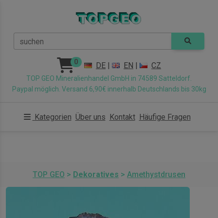
suchen
0
DE
|
EN
|
CZ
TOP GEO Mineralienhandel GmbH in 74589 Satteldorf.
Paypal möglich. Versand 6,90€ innerhalb Deutschlands bis 30kg
Kategorien
Über uns
Kontakt
Häufige Fragen
TOP GEO
>
Dekoratives
>
Amethystdrusen