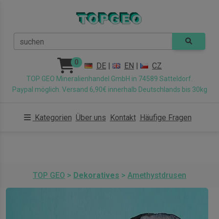
suchen
0
DE
|
EN
|
CZ
TOP GEO Mineralienhandel GmbH in 74589 Satteldorf.
Paypal möglich. Versand 6,90€ innerhalb Deutschlands bis 30kg
Kategorien
Über uns
Kontakt
Häufige Fragen
TOP GEO
>
Dekoratives
>
Amethystdrusen