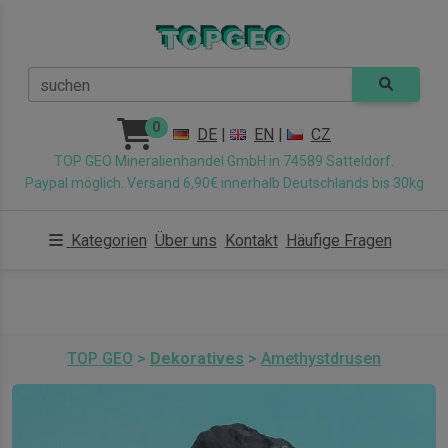
suchen
0
DE
|
EN
|
CZ
TOP GEO Mineralienhandel GmbH in 74589 Satteldorf.
Paypal möglich. Versand 6,90€ innerhalb Deutschlands bis 30kg
Kategorien
Über uns
Kontakt
Häufige Fragen
TOP GEO
>
Dekoratives
>
Amethystdrusen