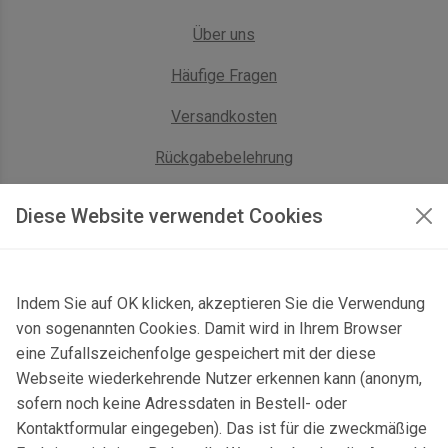
Über uns
Häufige Fragen
Versandkosten
Rückgabebelehrung
AGB Geschäftskunden
Diese Website verwendet Cookies
KONTAKT
Indem Sie auf OK klicken, akzeptieren Sie die Verwendung
Kontaktformular & Anfahrt
von sogenannten Cookies. Damit wird in Ihrem Browser
Gersbach 10, 74589 Satteldorf, Deutschland
eine Zufallszeichenfolge gespeichert mit der diese
Webseite wiederkehrende Nutzer erkennen kann (anonym,
mail@topgeo.com
sofern noch keine Adressdaten in Bestell- oder
Kontaktformular eingegeben). Das ist für die zweckmäßige
+49 7950 1345